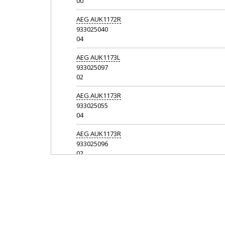
00
AEG
AUK1172R
933025040
04
AEG
AUK1173L
933025097
02
AEG
AUK1173R
933025055
04
AEG
AUK1173R
933025096
02
AEG
QRT4650X
925033839
07
AEG
RCB53121LW
925053310