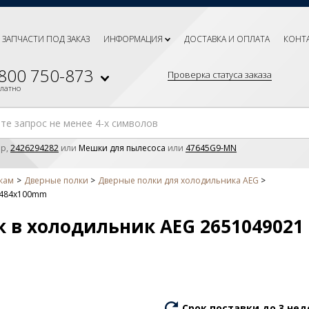
ЗАПЧАСТИ ПОД ЗАКАЗ
ИНФОРМАЦИЯ
ДОСТАВКА И ОПЛАТА
КОНТ
 800 750-873
Проверка статуса заказа
платно
р,
2426294282
или
Мешки для пылесоса
или
47645G9-MN
кам
Дверные полки
Дверные полки для холодильника AEG
1 484x100mm
к в холодильник AEG 265104902
Срок поставки до 3 нед