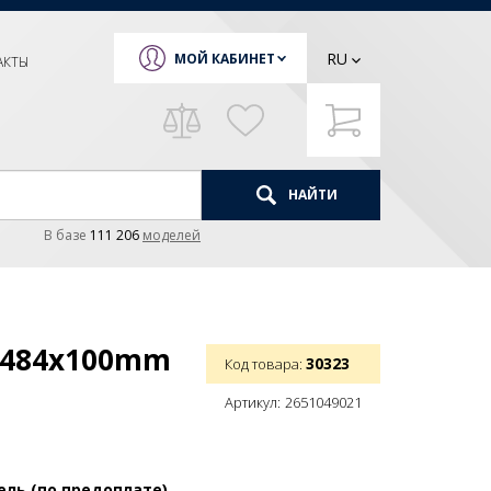
RU
МОЙ КАБИНЕТ
АКТЫ
НАЙТИ
В базе
111 206
моделей
1 484x100mm
30323
Код товара:
Артикул:
2651049021
ель (по предоплате)