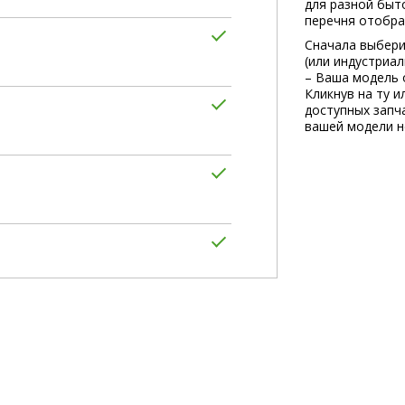
для разной быт
перечня отобра
Сначала выбери
(или индустриа
– Ваша модель 
Кликнув на ту и
доступных запча
вашей модели не