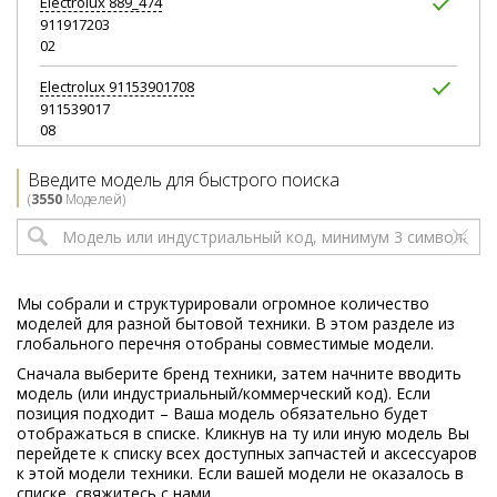
Electrolux
889_474
911917203
02
Electrolux
91153901708
911539017
08
Electrolux
97391193924103
Введите модель для быстрого поиска
911513015
(
3550
Моделей)
04
Electrolux
AEG F.40010VI D
911935617
07
Мы собрали и структурировали огромное количество
моделей для разной бытовой техники. В этом разделе из
Electrolux
AEG F.60760 UK
глобального перечня отобраны совместимые модели.
911914612
Сначала выберите бренд техники, затем начните вводить
04
модель (или индустриальный/коммерческий код). Если
позиция подходит – Ваша модель обязательно будет
Electrolux
ASI66011K
отображаться в списке. Кликнув на ту или иную модель Вы
911926313
перейдете к списку всех доступных запчастей и аксессуаров
00
к этой модели техники. Если вашей модели не оказалось в
списке, свяжитесь с нами.