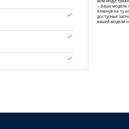
(или индустриа
– Ваша модель 
Кликнув на ту и
доступных запча
вашей модели не