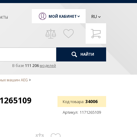
RU
МОЙ КАБИНЕТ
АКТЫ
НАЙТИ
В базе
111 206
моделей
чных машин AEG
1265109
34006
Код товара:
Артикул:
1171265109