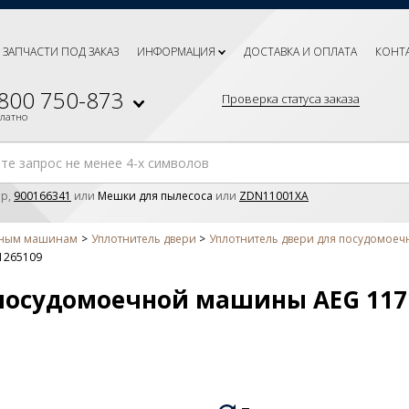
ЗАПЧАСТИ ПОД ЗАКАЗ
ИНФОРМАЦИЯ
ДОСТАВКА И ОПЛАТА
КОНТ
 800 750-873
Проверка статуса заказа
платно
р,
900166341
или
Мешки для пылесоса
или
ZDN11001XA
чным машинам
Уплотнитель двери
Уплотнитель двери для посудомое
1265109
посудомоечной машины AEG 117