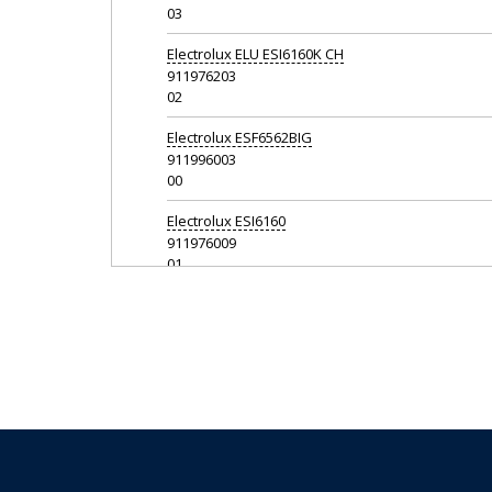
03
Electrolux
ELU ESI6160K CH
911976203
02
Electrolux
ESF6562BIG
911996003
00
Electrolux
ESI6160
911976009
01
Electrolux
ESI6160
911976201
01
Electrolux
ESI6160B
911976010
01
Electrolux
ESI6160K