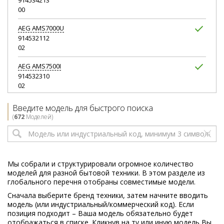
914534213
00
AEG
AMS7000U
914532112
02
AEG
AMS7500I
914532310
02
AEG
AMS8000I
Введите модель для быстрого поиска
914532207
(
672
Моделей)
02
AEG
F66074LW
914534038
00
Мы собрали и структурировали огромное количество
моделей для разной бытовой техники. В этом разделе из
AEG
FLI552LM1
глобального перечня отобраны совместимые модели.
914534123
Сначала выберите бренд техники, затем начните вводить
00
модель (или индустриальный/коммерческий код). Если
позиция подходит – Ваша модель обязательно будет
AEG
KRW7200
отображаться в списке. Кликнув на ту или иную модель Вы