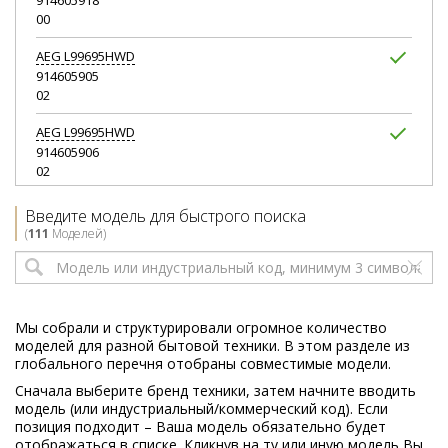
914605918
00
AEG
L99695HWD
914605905
02
AEG
L99695HWD
914605906
02
AEG
L99695HWD
Введите модель для быстрого поиска
914605908
(
111
Моделей)
02
AEG
L99695NHWD
914605923
00
Мы собрали и структурировали огромное количество
моделей для разной бытовой техники. В этом разделе из
AEG
L99696HWD
глобального перечня отобраны совместимые модели.
914605909
Сначала выберите бренд техники, затем начните вводить
02
модель (или индустриальный/коммерческий код). Если
позиция подходит – Ваша модель обязательно будет
AEG
L99697HWD
отображаться в списке. Кликнув на ту или иную модель Вы