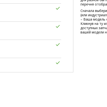
перечня отобра
Сначала выбери
(или индустриа
– Ваша модель 
Кликнув на ту и
доступных запча
вашей модели не