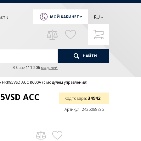
RU
МОЙ КАБИНЕТ
АКТЫ
НАЙТИ
В базе
111 206
моделей
5 HKK95VSD ACC R600A (с модулем управления)
95VSD ACC
34942
Код товара:
Артикул:
2425088735