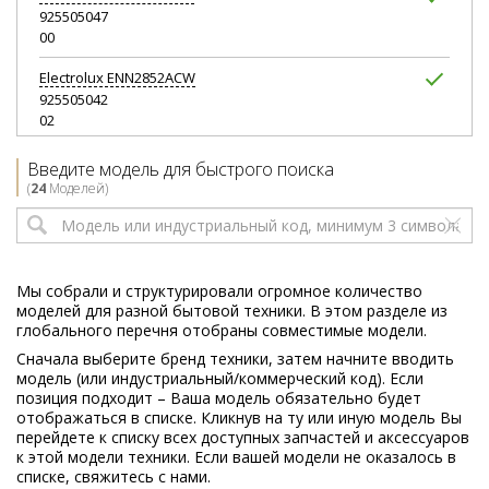
925505047
00
Electrolux
ENN2852ACW
925505042
02
Electrolux
ENN2852AOW
Введите модель для быстрого поиска
925505024
(
24
Моделей)
03
Electrolux
ENN2873EXP
925505026
03
Мы собрали и структурировали огромное количество
моделей для разной бытовой техники. В этом разделе из
Electrolux
ENN3053EOW
глобального перечня отобраны совместимые модели.
925561026
Сначала выберите бренд техники, затем начните вводить
01
модель (или индустриальный/коммерческий код). Если
позиция подходит – Ваша модель обязательно будет
Electrolux
ENN3054EFW
отображаться в списке. Кликнув на ту или иную модель Вы
925561010
перейдете к списку всех доступных запчастей и аксессуаров
03
к этой модели техники. Если вашей модели не оказалось в
списке, свяжитесь с нами.