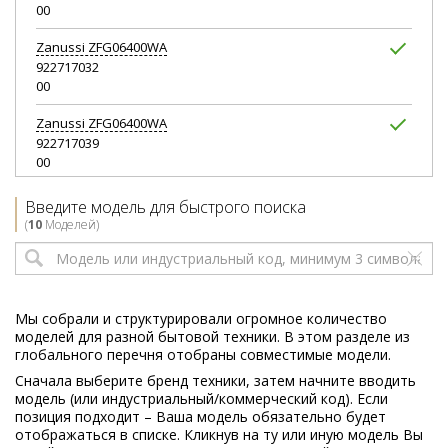
00
Zanussi
ZFG06400WA
922717032
00
Zanussi
ZFG06400WA
922717039
00
Zanussi
ZFP18200WA
Введите модель для быстрого поиска
922717041
(
10
Моделей)
00
Zanussi
ZFP18400WA
922414040
00
Мы собрали и структурировали огромное количество
моделей для разной бытовой техники. В этом разделе из
Zanussi
ZRG10800WA
глобального перечня отобраны совместимые модели.
923421040
Сначала выберите бренд техники, затем начните вводить
00
модель (или индустриальный/коммерческий код). Если
позиция подходит – Ваша модель обязательно будет
Zanussi
ZRG11600WA
отображаться в списке. Кликнув на ту или иную модель Вы
923421035