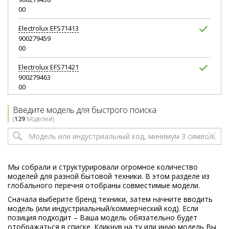
00
Electrolux
EFS71413
900279459
00
Electrolux
EFS71421
900279463
00
Electrolux
EFS71421
Введите модель для быстрого поиска
900402274
(
129
Моделей)
00
Electrolux
EFS71423
900279464
00
Мы собрали и структурировали огромное количество
моделей для разной бытовой техники. В этом разделе из
Electrolux
EFS71423
глобального перечня отобраны совместимые модели.
900279501
Сначала выберите бренд техники, затем начните вводить
00
модель (или индустриальный/коммерческий код). Если
позиция подходит – Ваша модель обязательно будет
Electrolux
EFS71423GR
отображаться в списке. Кликнув на ту или иную модель Вы