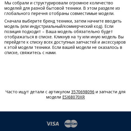
01
Мы собрали и структурировали огромное количество
моделей для разной бытовой техники. В этом разделе из
Electrolux
AAC6752
глобального перечня отобраны совместимые модели.
910288330
Сначала выберите бренд техники, затем начните вводить
00
модель (или индустриальный/коммерческий код). Если
позиция подходит – Ваша модель обязательно будет
Electrolux
AAC6755
отображаться в списке. Кликнув на ту или иную модель Вы
910288316
перейдете к списку всех доступных запчастей и аксессуаров
01
к этой модели техники. Если вашей модели не оказалось в
списке, свяжитесь с нами.
Electrolux
AAC6758
910288312
01
Electrolux
AAC6810
910288351
01
Часто ищут детали с артикулом
3570698096
и запчасти для
модели
ESI68070XR
Electrolux
AAC6835
910288353
00
Electrolux
AS203
900164180