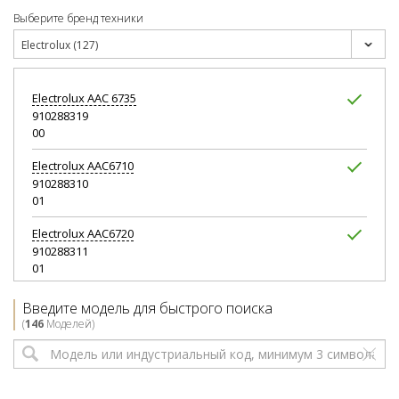
Выберите бренд техники
Electrolux (127)
Electrolux
AAC 6735
910288319
00
Electrolux
AAC6710
910288310
01
Electrolux
AAC6720
910288311
01
Electrolux
AAC6727
Введите модель для быстрого поиска
910288315
(
146
Моделей)
00
Electrolux
AAC6750
910288314