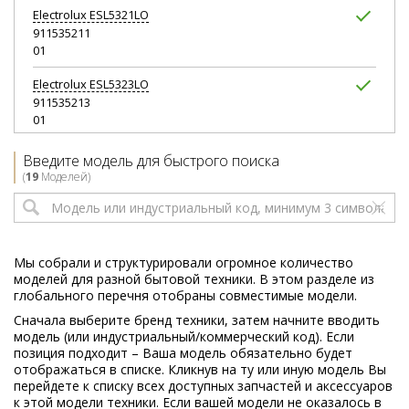
Electrolux
ESL5321LO
911535211
01
Electrolux
ESL5323LO
911535213
01
Electrolux
ESL5326LO
Введите модель для быстрого поиска
911535217
(
19
Моделей)
02
Electrolux
ESL5327LO
911535218
00
Мы собрали и структурировали огромное количество
моделей для разной бытовой техники. В этом разделе из
Electrolux
ESL7225RA
глобального перечня отобраны совместимые модели.
911435325
Сначала выберите бренд техники, затем начните вводить
02
модель (или индустриальный/коммерческий код). Если
позиция подходит – Ваша модель обязательно будет
Electrolux
ESL8335RO
отображаться в списке. Кликнув на ту или иную модель Вы
911435324
перейдете к списку всех доступных запчастей и аксессуаров
01
к этой модели техники. Если вашей модели не оказалось в