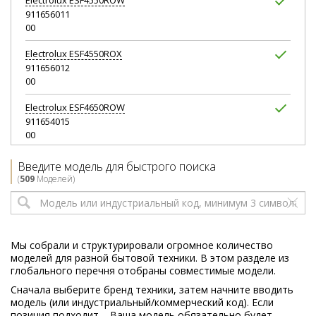
Electrolux
ESF4550ROW
911656011
00
Electrolux
ESF4550ROX
911656012
00
Electrolux
ESF4650ROW
911654015
00
Electrolux
ESF4650ROX
Введите модель для быстрого поиска
911654016
(
509
Моделей)
00
Electrolux
ESF4700ROW
911657004
04
Мы собрали и структурировали огромное количество
моделей для разной бытовой техники. В этом разделе из
Electrolux
ESF4700ROX
глобального перечня отобраны совместимые модели.
911657005
Сначала выберите бренд техники, затем начните вводить
04
модель (или индустриальный/коммерческий код). Если
позиция подходит – Ваша модель обязательно будет