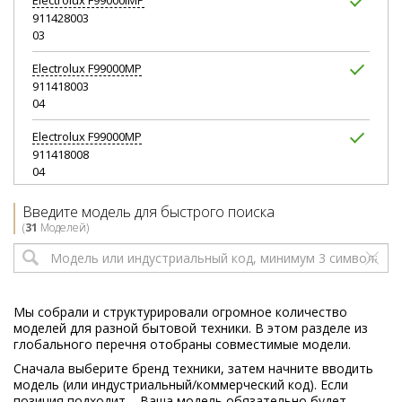
Electrolux
F99000IMP
911428003
03
Electrolux
F99000MP
911418003
04
Electrolux
F99000MP
911418008
04
Electrolux
F99000MP
Введите модель для быстрого поиска
911448005
(
31
Моделей)
05
Electrolux
F99000MP
911800071
00
Мы собрали и структурировали огромное количество
моделей для разной бытовой техники. В этом разделе из
Electrolux
F99000P
глобального перечня отобраны совместимые модели.
911418002
Сначала выберите бренд техники, затем начните вводить
04
модель (или индустриальный/коммерческий код). Если
позиция подходит – Ваша модель обязательно будет