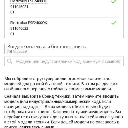
Electrolux
ESF2400OH
911046021
01
Electrolux
ESF2400OK
911046022
01
Electrolux
ESF2400OS
Введите модель для быстрого поиска
911046023
(
10
Моделей)
01
Electrolux
ESF2400OW
911046020
01
Мы собрали и структурировали огромное количество
моделей для разной бытовой техники. В этом разделе из
Electrolux
ESL2500RO
глобального перечня отобраны совместимые модели.
911026022
Сначала выберите бренд техники, затем начните вводить
01
модель (или индустриальный/коммерческий код). Если
позиция подходит – Ваша модель обязательно будет
отображаться в списке. Кликнув на ту или иную модель Вы
перейдете к списку всех доступных запчастей и аксессуаров
к этой модели техники. Если вашей модели не оказалось в
списке, свяжитесь с нами.