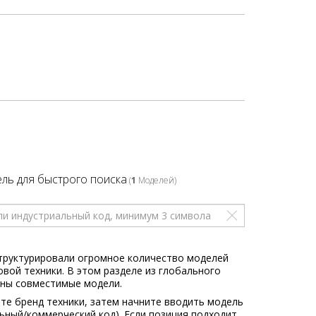
ль для быстрого поиска
(
1
Моделей)
труктурировали огромное количество моделей
овой техники. В этом разделе из глобального
ны совместимые модели.
те бренд техники, затем начните вводить модель
льный/коммерческий код). Если позиция подходит