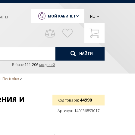
RU
МОЙ КАБИНЕТ
АКТЫ
НАЙТИ
В базе
111 206
моделей
Electrolux
ения и
44990
Код товара:
Артикул:
140136893017