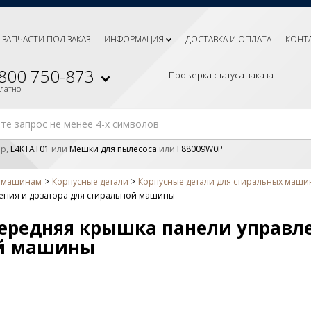
ЗАПЧАСТИ ПОД ЗАКАЗ
ИНФОРМАЦИЯ
ДОСТАВКА И ОПЛАТА
КОНТ
 800 750-873
Проверка статуса заказа
платно
р,
E4KTAT01
или
Мешки для пылесоса
или
F88009W0P
м машинам
Корпусные детали
Корпусные детали для стиральных машин 
ления и дозатора для стиральной машины
 Передняя крышка панели управл
ой машины