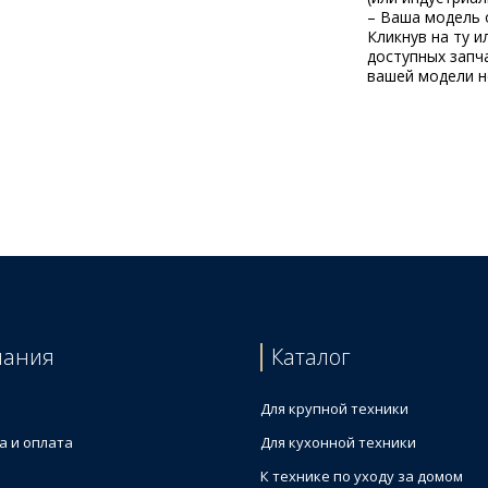
– Ваша модель 
Кликнув на ту и
доступных запча
вашей модели не
пания
Каталог
Для крупной техники
а и оплата
Для кухонной техники
К технике по уходу за домом