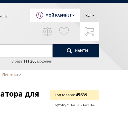
RU
МОЙ КАБИНЕТ
АКТЫ
НАЙТИ
В базе
111 206
моделей
Electrolux
затора для
45639
Код товара:
Артикул:
140207146014