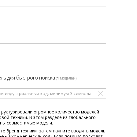
ль для быстрого поиска
(
1
Моделей)
труктурировали огромное количество моделей
овой техники. В этом разделе из глобального
ны совместимые модели.
те бренд техники, затем начните вводить модель
льный/коммерческий код). Если позиция подходит