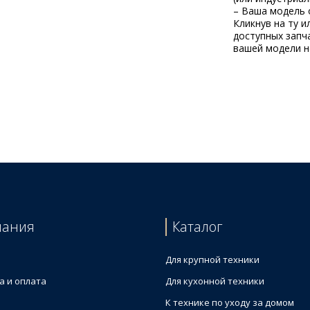
– Ваша модель 
Кликнув на ту и
доступных запча
вашей модели не
пания
Каталог
Для крупной техники
а и оплата
Для кухонной техники
К технике по уходу за домом