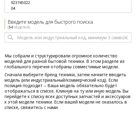
923745022
04
Electrolux
ERT1501FLW3
Введите модель для быстрого поиска
933012230
(
54
Моделей)
02
Electrolux
ERT1501FOW3
933012229
03
Мы собрали и структурировали огромное количество
моделей для разной бытовой техники. В этом разделе из
Electrolux
ERT1501FOX3
глобального перечня отобраны совместимые модели.
933012231
Сначала выберите бренд техники, затем начните вводить
01
модель (или индустриальный/коммерческий код). Если
позиция подходит – Ваша модель обязательно будет
Electrolux
EUT1100AOW
отображаться в списке. Кликнув на ту или иную модель Вы
933014834
перейдете к списку всех доступных запчастей и аксессуаров
01
к этой модели техники. Если вашей модели не оказалось в
списке, свяжитесь с нами.
Electrolux
EUT1100AOX
933014835
03
Electrolux
FI1841