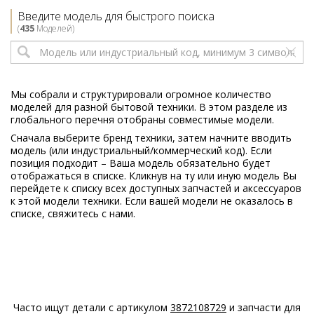
Electrolux
EWF10049W
Введите модель для быстрого поиска
914520429
(
435
Моделей)
00
Electrolux
EWF10049W
914905414
00
Мы собрали и структурировали огромное количество
моделей для разной бытовой техники. В этом разделе из
Electrolux
EWF10080W
глобального перечня отобраны совместимые модели.
914522401
Сначала выберите бренд техники, затем начните вводить
00
модель (или индустриальный/коммерческий код). Если
позиция подходит – Ваша модель обязательно будет
Electrolux
EWF10080W
отображаться в списке. Кликнув на ту или иную модель Вы
914522422
перейдете к списку всех доступных запчастей и аксессуаров
00
к этой модели техники. Если вашей модели не оказалось в
списке, свяжитесь с нами.
Electrolux
EWF10140W
914520403
00
Electrolux
EWF10149W
914521403
02
Часто ищут детали с артикулом
3872108729
и запчасти для