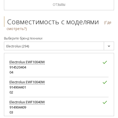
ОТЗЫВЫ
Совместимость с моделями
(Где
смотреть?)
Выберите бренд техники
Electrolux (294)
Electrolux
EWF10040W
914520404
04
Electrolux
EWF10040W
914904401
02
Electrolux
EWF10040W
914904409
03