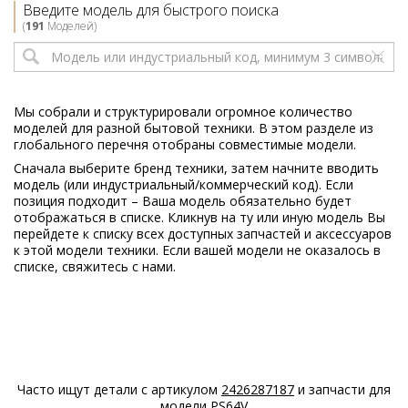
AEG
FD640VP
Введите модель для быстрого поиска
911074025
(
191
Моделей)
10
AEG
FD660VP
911434424
04
Мы собрали и структурировали огромное количество
моделей для разной бытовой техники. В этом разделе из
AEG
FD770VP
глобального перечня отобраны совместимые модели.
911434425
Сначала выберите бренд техники, затем начните вводить
07
модель (или индустриальный/коммерческий код). Если
позиция подходит – Ваша модель обязательно будет
AEG
FFB62630PM
отображаться в списке. Кликнув на ту или иную модель Вы
911444377
перейдете к списку всех доступных запчастей и аксессуаров
01
к этой модели техники. Если вашей модели не оказалось в
списке, свяжитесь с нами.
AEG
FFB62630PW
911444376
02
AEG
FFB62720PM
911414396
00
Часто ищут детали с артикулом
2426287187
и запчасти для
модели
PS64V