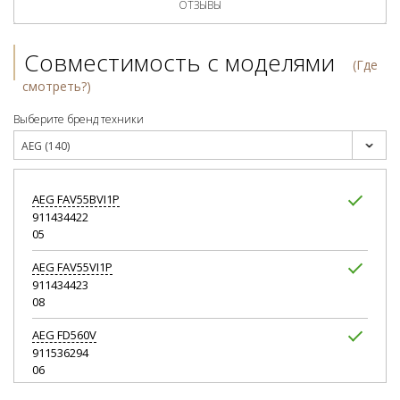
ОТЗЫВЫ
Совместимость с моделями
(Где
смотреть?)
Выберите бренд техники
AEG (140)
AEG
FAV55BVI1P
911434422
05
AEG
FAV55VI1P
911434423
08
AEG
FD560V
911536294
06