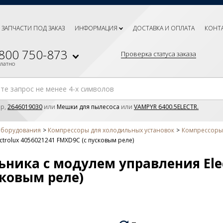
ЗАПЧАСТИ ПОД ЗАКАЗ
ИНФОРМАЦИЯ
ДОСТАВКА И ОПЛАТА
КОНТ
 800 750-873
Проверка статуса заказа
платно
р,
2646019030
или
Мешки для пылесоса
или
VAMPYR 6400.5ELECTR.
оборудования
Компрессоры для холодильных установок
Компрессоры 
trolux 4056021241 FMXD9C (с пусковым реле)
ника с модулем управления Ele
сковым реле)