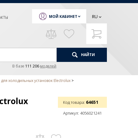
RU
МОЙ КАБИНЕТ
АКТЫ
НАЙТИ
В базе
111 206
моделей
для холодильных установок Electrolux
ctrolux
64651
Код товара:
Артикул:
4056021241