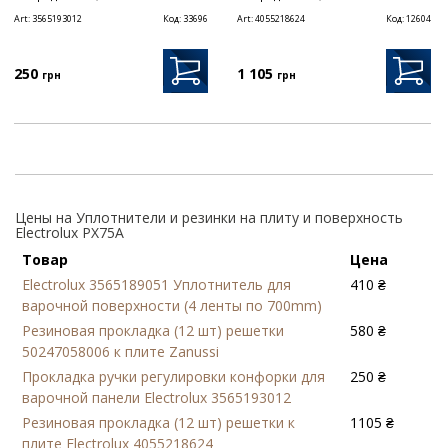
Art:
3565193012
Код:
33696
Art:
4055218624
Код:
12604
250
1 105
грн
грн
Цены на Уплотнители и резинки на плиту и поверхность
Electrolux PX75A
Товар
Цена
Electrolux 3565189051 Уплотнитель для
410 ₴
варочной поверхности (4 ленты по 700mm)
Резиновая прокладка (12 шт) решетки
580 ₴
50247058006 к плите Zanussi
Прокладка ручки регулировки конфорки для
250 ₴
варочной панели Electrolux 3565193012
Резиновая прокладка (12 шт) решетки к
1105 ₴
плите Electrolux 4055218624