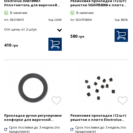
Electrolux 3565189051
Резиновая прокладка (12 шт)
Уплотнитель для варочной...
решетки 50247058006 к плите...
В наличии
В наличии
Art:
3565189051
Код:
24540
Art:
50247058006
Код:
38056
Опт цены от 2 штук
580
грн
410
грн
Прокладка ручки регулировки
Резиновая прокладка (12 шт)
конфорки для варочной...
решетки к плите Electrolux...
Срок поставки до 3 недель (по
Срок поставки до 3 недель (по
предоплате)
предоплате)