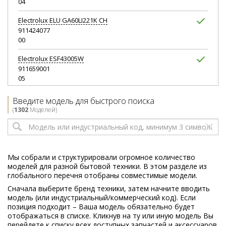
04
Electrolux
ELU GA60LI221K CH
911424077
00
Electrolux
ESF43005W
911659001
05
Electrolux
ESF43011
Введите модель для быстрого поиска
911619233
(
1302
Моделей)
06
Electrolux
ESF43020
911619258
11
Мы собрали и структурировали огромное количество
моделей для разной бытовой техники. В этом разделе из
Electrolux
ESF43020
глобального перечня отобраны совместимые модели.
911649214
Сначала выберите бренд техники, затем начните вводить
07
модель (или индустриальный/коммерческий код). Если
позиция подходит – Ваша модель обязательно будет
Electrolux
ESF4500ROS
отображаться в списке. Кликнув на ту или иную модель Вы
911656004
перейдете к списку всех доступных запчастей и аксессуаров