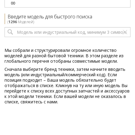
00
Electrolux
2270 XXL
Введите модель для быстрого поиска
910284894
(
1296
Моделей)
00
Electrolux
2271XXL
910284879
00
Мы собрали и структурировали огромное количество
моделей для разной бытовой техники. В этом разделе из
Electrolux
2271XXL
глобального перечня отобраны совместимые модели.
910284893
Сначала выберите бренд техники, затем начните вводить
00
модель (или индустриальный/коммерческий код). Если
позиция подходит – Ваша модель обязательно будет
Electrolux
2271XXL
отображаться в списке. Кликнув на ту или иную модель Вы
910288018
перейдете к списку всех доступных запчастей и аксессуаров
00
к этой модели техники. Если вашей модели не оказалось в
списке, свяжитесь с нами.
Electrolux
2271XXLT
910288031
00
Electrolux
2272 XXL
910288041