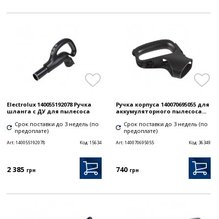
Electrolux 140055192078 Ручка
Ручка корпуса 140070695055 для
шланга с ДУ для пылесоса
аккумуляторного пылесоса...
Срок поставки до 3 недель (по
Срок поставки до 3 недель (по
предоплате)
предоплате)
Art:
140055192078
Код:
15634
Art:
140070695055
Код:
36349
2 385
740
грн
грн