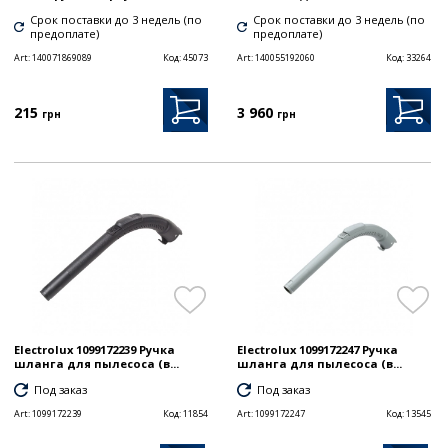
Срок поставки до 3 недель (по
Срок поставки до 3 недель (по
предоплате)
предоплате)
Art:
140071869089
Код:
45073
Art:
140055192060
Код:
33264
215
3 960
грн
грн
Electrolux 1099172239 Ручка
Electrolux 1099172247 Ручка
шланга для пылесоса (в...
шланга для пылесоса (в...
Под заказ
Под заказ
Art:
1099172239
Код:
11854
Art:
1099172247
Код:
13545