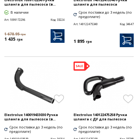
шланга для пылесоса (в...
шланга для пылесоса
В наличии
Срок поставки до 3 недель (по
предоплате)
Art:
1099172296
Код:
33224
Art:
140122475340
Код:
34647
1 678.95
грн
1 435
грн
1 895
грн
Electrolux 140019433030 Ручка
Electrolux 140122475258 Ручка
шланга для пылесоса (в...
шланга с ДУ для пылесоса
Срок поставки до 3 недель (по
Срок поставки до 3 недель (по
предоплате)
предоплате)
Art:
140019433030
Код:
34314
Art:
140122475258
Код:
33748