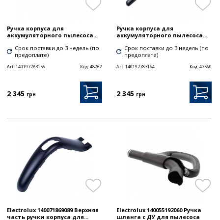
Ручка корпуса для
Ручка корпуса для
аккумуляторного пылесоса...
аккумуляторного пылесоса...
Срок поставки до 3 недель (по
Срок поставки до 3 недель (по
предоплате)
предоплате)
Art:
140197783156
Код:
48262
Art:
140197783164
Код:
47560
2 345
2 345
грн
грн
Electrolux 140071869089 Верхняя
Electrolux 140055192060 Ручка
часть ручки корпуса для...
шланга с ДУ для пылесоса