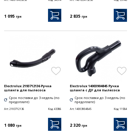
1 095
2 835
грн
грн
Electrolux 2193712136 Ручка
Electrolux 14003904845 Ручка
шланга для пылесоса
шланга с ДУ для пылесоса
Срок поставки до 3 недель (по
Срок поставки до 3 недель (по
предоплате)
предоплате)
Art:
2193712136
Код:
43386
Art:
14003904845
Код:
11584
1 080
2 320
грн
грн