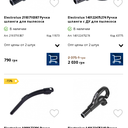
Electrolux 2193710387 Ручка
Electrolux 140122475274 Ручка
шланга для пылесоса
шланга с ДУ для пылесоса
В наличии
В наличии
Art:
2193710387
Код:
11873
Art:
140122475274
Код:
43775
Опт цены от 2 штук
Опт цены от 2 штук
2 375.1
грн
790
грн
2 030
грн
-15%
Electrolux 1099172296 Ручка
Electrolux 140122475340 Ручка