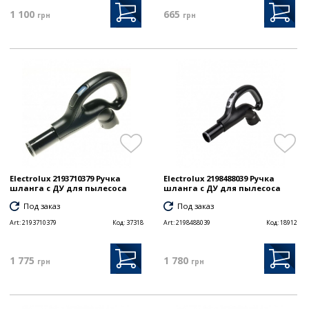
1 100
665
грн
грн
Electrolux 2193710379 Ручка
Electrolux 2198488039 Ручка
шланга с ДУ для пылесоса
шланга с ДУ для пылесоса
Под заказ
Под заказ
Art:
2193710379
Код:
37318
Art:
2198488039
Код:
18912
1 775
1 780
грн
грн