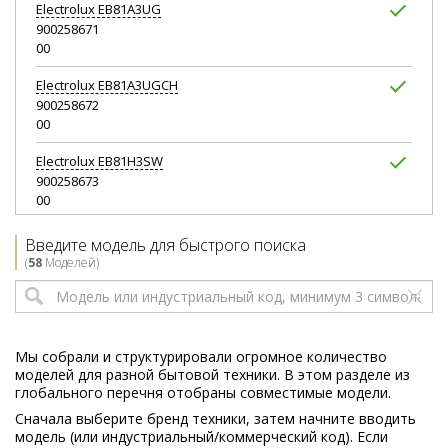
Electrolux
EB81A3UG
900258671
00
Electrolux
EB81A3UGCH
900258672
00
Electrolux
EB81H3SW
900258673
00
Electrolux
EB81U1DB
Введите модель для быстрого поиска
900258667
(
58
Моделей)
00
Electrolux
EB81U1LDB
900258669
00
Мы собрали и структурировали огромное количество
моделей для разной бытовой техники. В этом разделе из
Electrolux
EB81U1WB
глобального перечня отобраны совместимые модели.
900258670
Сначала выберите бренд техники, затем начните вводить
00
модель (или индустриальный/коммерческий код). Если