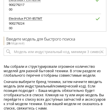
900279217
00
Electrolux
PC91-8STMT
900279224
00
Electrolux
PC91-ALRG
Введите модель для быстрого поиска
900258445
(
26
Моделей)
00
Electrolux
PC91-ALRG
900279204
00
Мы собрали и структурировали огромное количество
моделей для разной бытовой техники. В этом разделе из
Electrolux
PC91-ALRG
глобального перечня отобраны совместимые модели.
900279219
Сначала выберите бренд техники, затем начните вводить
00
модель (или индустриальный/коммерческий код). Если
позиция подходит – Ваша модель обязательно будет
Electrolux
PC91-ALRGT
отображаться в списке. Кликнув на ту или иную модель Вы
900279226
перейдете к списку всех доступных запчастей и аксессуаров
00
к этой модели техники. Если вашей модели не оказалось в
списке, свяжитесь с нами.