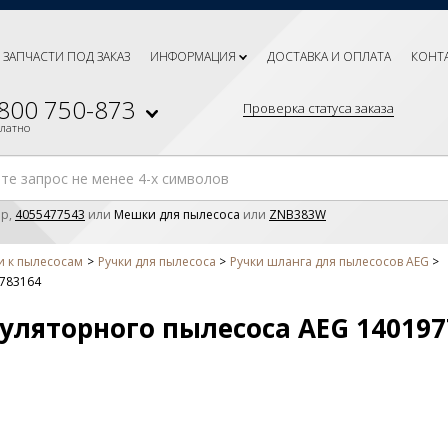
ЗАПЧАСТИ ПОД ЗАКАЗ
ИНФОРМАЦИЯ
ДОСТАВКА И ОПЛАТА
КОНТ
 800 750-873
Проверка статуса заказа
платно
р,
4055477543
или
Мешки для пылесоса
или
ZNB383W
и к пылесосам
Ручки для пылесоса
Ручки шланга для пылесосов AEG
7783164
уляторного пылесоса AEG 140197