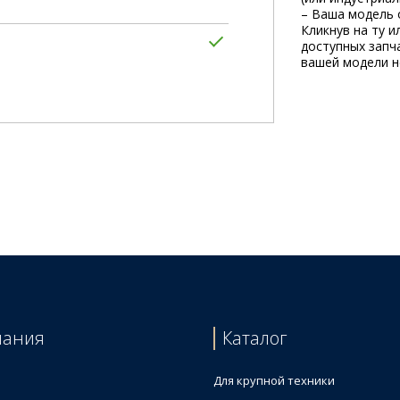
– Ваша модель 
Кликнув на ту и
доступных запча
вашей модели не
пания
Каталог
Для крупной техники