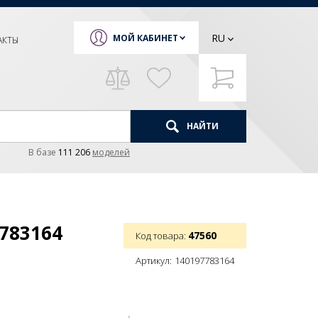
RU
МОЙ КАБИНЕТ
АКТЫ
НАЙТИ
В базе
111 206
моделей
783164
47560
Код товара:
Артикул:
140197783164