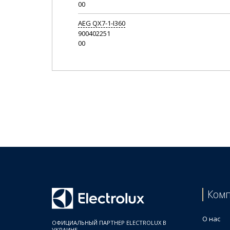
00
AEG
QX7-1-I360
900402251
00
Ком
О нас
ОФИЦИАЛЬНЫЙ ПАРТНЕР ELECTROLUX В
УКРАИНЕ