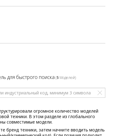
ль для быстрого поиска
(
5
Моделей)
труктурировали огромное количество моделей
овой техники. В этом разделе из глобального
ны совместимые модели.
те бренд техники, затем начните вводить модель
льный/коммерческий код). Если позиция подходит