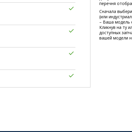
перечня отобра
Сначала выбери
(или индустриа
– Ваша модель 
Кликнув на ту и
доступных запча
вашей модели не