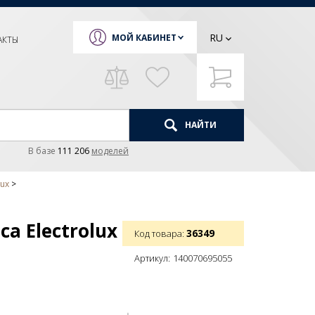
RU
МОЙ КАБИНЕТ
АКТЫ
НАЙТИ
В базе
111 206
моделей
lux
а Electrolux
36349
Код товара:
Артикул:
140070695055