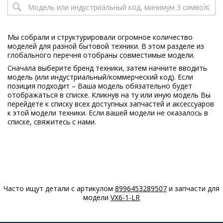
Electrolux
ENN3154AOW
925582007
11
Мы собрали и структурировали огромное количество
моделей для разной бытовой техники. В этом разделе из
Electrolux
ENN93153AW
глобального перечня отобраны совместимые модели.
925582022
Сначала выберите бренд техники, затем начните вводить
06
модель (или индустриальный/коммерческий код). Если
позиция подходит – Ваша модель обязательно будет
отображаться в списке. Кликнув на ту или иную модель Вы
перейдете к списку всех доступных запчастей и аксессуаров
к этой модели техники. Если вашей модели не оказалось в
списке, свяжитесь с нами.
Часто ищут детали с артикулом
8996453289507
и запчасти для
модели
VX6-1-LR