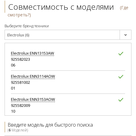
Совместимость с моделями
(Где
смотреть?)
Выберите бренд техники
Electrolux (6)
Electrolux
ENN13153AW
925582023
06
Electrolux
ENN3114AOW
925581002
01
Electrolux
ENN3153AOW
925582009
10
Electrolux
ENN3153AOW
Введите модель для быстрого поиска
925582012
(
6
Моделей)
09