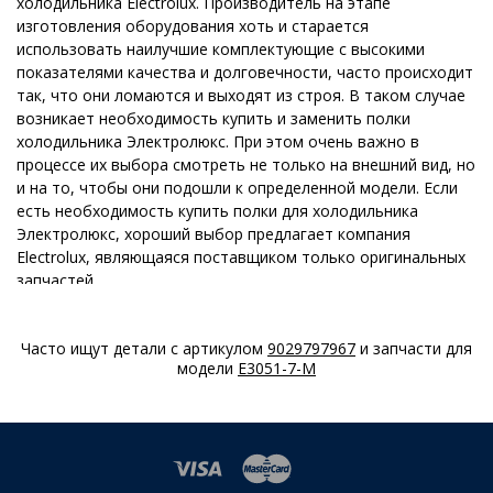
холодильника Electrolux. Производитель на этапе
изготовления оборудования хоть и старается
использовать наилучшие комплектующие с высокими
показателями качества и долговечности, часто происходит
так, что они ломаются и выходят из строя. В таком случае
возникает необходимость купить и заменить полки
холодильника Электролюкс. При этом очень важно в
процессе их выбора смотреть не только на внешний вид, но
и на то, чтобы они подошли к определенной модели. Если
есть необходимость купить полки для холодильника
Электролюкс, хороший выбор предлагает компания
Electrolux, являющаяся поставщиком только оригинальных
запчастей.
Полка для холодильника Electrolux: разновидности
Часто ищут детали с артикулом
9029797967
и запчасти для
Если вы решили приобрести полки для холодильников
модели
E3051-7-M
Электролюкс, то в первую очередь стоит обратить
внимание на производителя и модель устройства. Это
связано с тем, что разные бренды и марки могут
оснащаться совершенно разными комплектующими
элементами. Среди прочего вида полочек стоит обратить