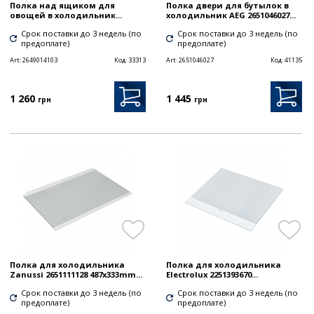
Полка над ящиком для
Полка двери для бутылок в
овощей в холодильник...
холодильник AEG 2651046027...
Срок поставки до 3 недель (по
Срок поставки до 3 недель (по
предоплате)
предоплате)
Art:
2649014103
Код:
33313
Art:
2651046027
Код:
41135
1 260
1 445
грн
грн
Полка для холодильника
Полка для холодильника
Zanussi 2651111128 487x333mm...
Electrolux 2251393670...
Срок поставки до 3 недель (по
Срок поставки до 3 недель (по
предоплате)
предоплате)