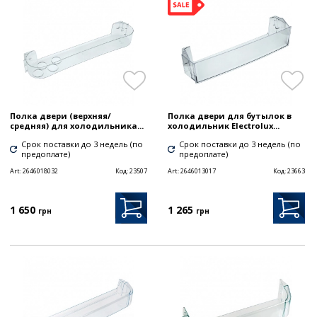
Полка двери (верхняя/
Полка двери для бутылок в
средняя) для холодильника...
холодильник Electrolux...
Срок поставки до 3 недель (по
Срок поставки до 3 недель (по
предоплате)
предоплате)
Art:
2646018032
Код:
23507
Art:
2646013017
Код:
23663
1 650
1 265
грн
грн