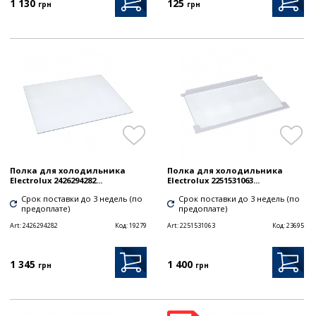
1 130
125
грн
грн
Полка для холодильника
Полка для холодильника
Electrolux 2426294282...
Electrolux 2251531063...
Срок поставки до 3 недель (по
Срок поставки до 3 недель (по
предоплате)
предоплате)
Art:
2426294282
Код:
19279
Art:
2251531063
Код:
23695
1 345
1 400
грн
грн