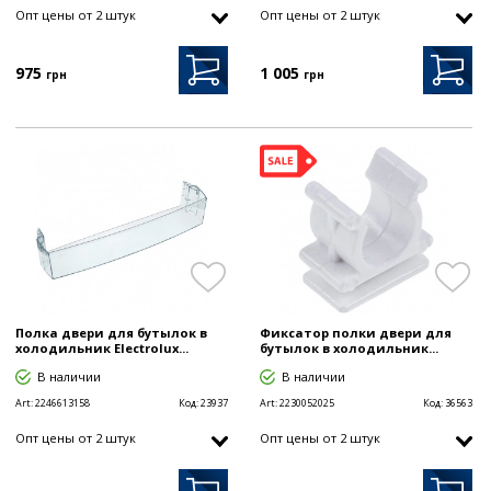
Опт цены от 2 штук
Опт цены от 2 штук
975
1 005
грн
грн
Полка двери для бутылок в
Фиксатор полки двери для
холодильник Electrolux...
бутылок в холодильник...
В наличии
В наличии
Art:
2246613158
Код:
23937
Art:
2230052025
Код:
36563
Опт цены от 2 штук
Опт цены от 2 штук