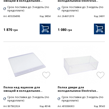
овощей в холодильник...
холодильника Electrolux...
Срок поставки до 3 недель (по
Срок поставки до 3 недель (по
предоплате)
предоплате)
Art:
4055354098
Код:
34854
Art:
2646012019
Код:
24691
1 870
1 080
грн
грн
Полка над ящиком для
Полка двери для
овощей в холодильник...
холодильника Electrolux...
Срок поставки до 3 недель (по
Срок поставки до 3 недель (по
предоплате)
предоплате)
Art:
8075922024
Код:
48146
Art:
4055506903
Код:
39543