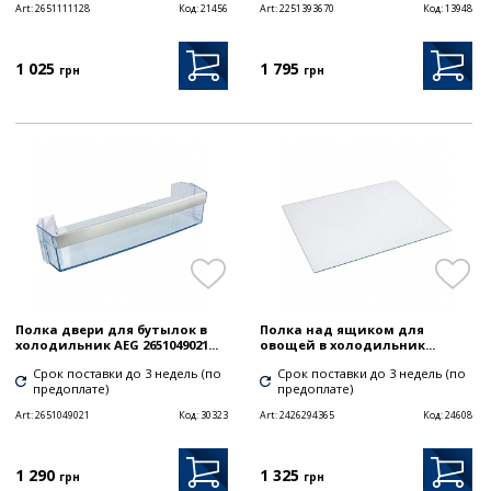
Art:
2651111128
Код:
21456
Art:
2251393670
Код:
13948
1 025
1 795
грн
грн
Полка двери для бутылок в
Полка над ящиком для
холодильник AEG 2651049021...
овощей в холодильник...
Срок поставки до 3 недель (по
Срок поставки до 3 недель (по
предоплате)
предоплате)
Art:
2651049021
Код:
30323
Art:
2426294365
Код:
24608
1 290
1 325
грн
грн