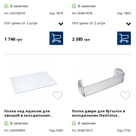
В наличии
В наличии
Art:
2425182033
Код:
15979
Art:
2646019030
Код:
13003
Опт цены от 2 штук
Опт цены от 2 штук
1 740
2 385
грн
грн
Полка над ящиком для
Полка двери для бутылок в
овощей в холодильник...
холодильник Electrolux...
В наличии
В наличии
Art:
2426294084
Код:
25505
Art:
2646010013
Код:
27166