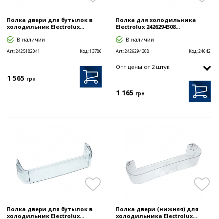
Полка двери для бутылок в
Полка для холодильника
холодильник Electrolux...
Electrolux 2426294308...
В наличии
В наличии
Art:
2425182041
Код:
13786
Art:
2426294308
Код:
24642
Опт цены от 2 штук
1 565
грн
1 165
грн
Полка двери для бутылок в
Полка двери (нижняя) для
холодильник Electrolux...
холодильника Electrolux...