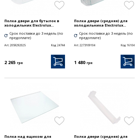
Полка двери для бутылок в
Полка двери (средняя) для
холодильник Electrolux...
холодильника Electrolux...
Срок поставки до 3 недель (по
Срок поставки до 3 недель (по
предоплате)
предоплате)
Art:
2059292025
Код:
24744
Art:
2273109104
Код:
16104
2 265
1 480
грн
грн
Полка над ящиком для
Полка двери (средняя) для