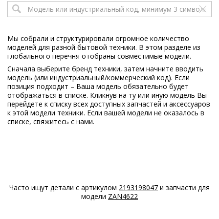
Electrolux
ENA34953W
925033757
02
Мы собрали и структурировали огромное количество
моделей для разной бытовой техники. В этом разделе из
Electrolux
ENA34953X
глобального перечня отобраны совместимые модели.
925033758
Сначала выберите бренд техники, затем начните вводить
02
модель (или индустриальный/коммерческий код). Если
позиция подходит – Ваша модель обязательно будет
Electrolux
ENA34980C
отображаться в списке. Кликнув на ту или иную модель Вы
925033770
перейдете к списку всех доступных запчастей и аксессуаров
00
к этой модели техники. Если вашей модели не оказалось в
списке, свяжитесь с нами.
Electrolux
ENA34980S
925033753
01
Electrolux
ENA34980Y
925033784
00
Часто ищут детали с артикулом
2193198047
и запчасти для
модели
ZAN4622
Electrolux
ENA34980Z
925033783