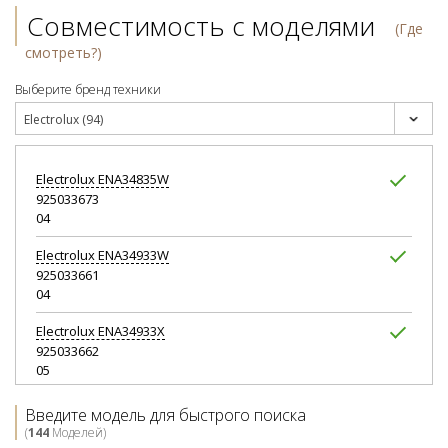
Совместимость с моделями
(Где
смотреть?)
Выберите бренд техники
Electrolux (94)
Electrolux
ENA34835W
925033673
04
Electrolux
ENA34933W
925033661
04
Electrolux
ENA34933X
925033662
05
Electrolux
ENA34935X
Введите модель для быстрого поиска
925033676
(
144
Моделей)
05