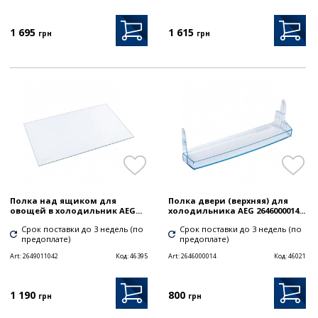
1 695
1 615
грн
грн
Полка над ящиком для
Полка двери (верхняя) для
овощей в холодильник AEG...
холодильника AEG 2646000014...
Срок поставки до 3 недель (по
Срок поставки до 3 недель (по
предоплате)
предоплате)
Art:
2649011042
Код:
46395
Art:
2646000014
Код:
46021
1 190
800
грн
грн