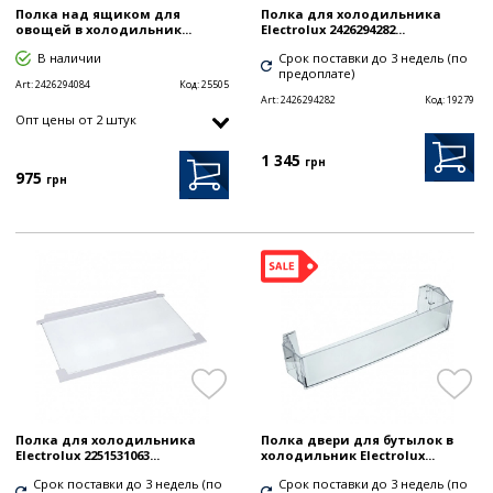
Полка над ящиком для
Полка для холодильника
овощей в холодильник...
Electrolux 2426294282...
В наличии
Срок поставки до 3 недель (по
предоплате)
Art:
2426294084
Код:
25505
Art:
2426294282
Код:
19279
Опт цены от 2 штук
1 345
грн
975
грн
Полка для холодильника
Полка двери для бутылок в
Electrolux 2251531063...
холодильник Electrolux...
Срок поставки до 3 недель (по
Срок поставки до 3 недель (по