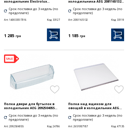
холодильник Electrolux...
холодильника AEG 2081165132...
Срок поставки до 3 недель (по
Срок поставки до 3 недель (по
предоплате)
предоплате)
Art:
140033517016
Код:
33127
Art:
2081165132
Код:
33119
1 285
1 185
грн
грн
Полка двери для бутылок в
Полка над ящиком для
холодильник AEG 2092504055...
овощей в холодильник AEG...
Срок поставки до 3 недель (по
Срок поставки до 3 недель (по
предоплате)
предоплате)
Art:
2092504055
Код:
24766
Art:
2651087187
Код:
47135