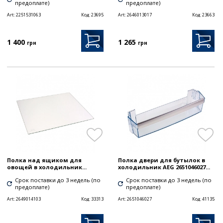
предоплате)
предоплате)
Art:
2251531063
Код:
23695
Art:
2646013017
Код:
23663
1 400
1 265
грн
грн
Полка над ящиком для
Полка двери для бутылок в
овощей в холодильник...
холодильник AEG 2651046027...
Срок поставки до 3 недель (по
Срок поставки до 3 недель (по
предоплате)
предоплате)
Art:
2649014103
Код:
33313
Art:
2651046027
Код:
41135