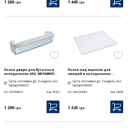
1 260
1 445
грн
грн
Полка двери для бутылок в
Полка над ящиком для
холодильник AEG 2651049021...
овощей в холодильник...
Срок поставки до 3 недель (по
Срок поставки до 3 недель (по
предоплате)
предоплате)
Art:
2651049021
Код:
30323
Art:
2426294365
Код:
24608
1 290
1 325
грн
грн