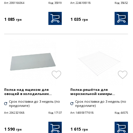
Art:
2081166064
Код:
35919
Art:
2246108118
Код:
35652
1 085
1 035
грн
грн
Полка над ящиком для
Полка-решётка для
овощей в холодильник...
морозильной камеры...
Срок поставки до 3 недель (по
Срок поставки до 3 недель (по
предоплате)
предоплате)
Art:
2062321068
Код:
17137
Art:
140059771018
Код:
44575
1 590
1 615
грн
грн