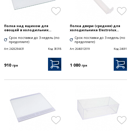
Полка над ящиком для
Полка двери (средняя) для
овощей в холодильник...
холодильника Electrolux...
Срок поставки до 3 недель (по
Срок поставки до 3 недель (по
предоплате)
предоплате)
Art:
2426294431
Код:
30318
Art:
2646012019
Код:
24691
910
1 080
грн
грн