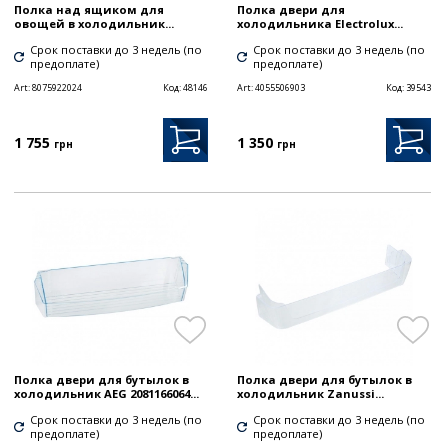
Полка над ящиком для
Полка двери для
овощей в холодильник...
холодильника Electrolux...
Срок поставки до 3 недель (по
Срок поставки до 3 недель (по
предоплате)
предоплате)
Art:
8075922024
Код:
48146
Art:
4055506903
Код:
39543
1 755
1 350
грн
грн
Полка двери для бутылок в
Полка двери для бутылок в
холодильник AEG 2081166064...
холодильник Zanussi...
Срок поставки до 3 недель (по
Срок поставки до 3 недель (по
предоплате)
предоплате)