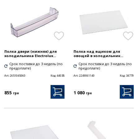
Полка двери (нижняя) для
Полка над ящиком для
холодильника Electrolux...
овощей в холодильник...
Срок поставки до 3 недель (по
Срок поставки до 3 недель (по
предоплате)
предоплате)
Art:
2651045060
Код:
44038
Art:
2249061140
Код:
34779
855
1 080
грн
грн