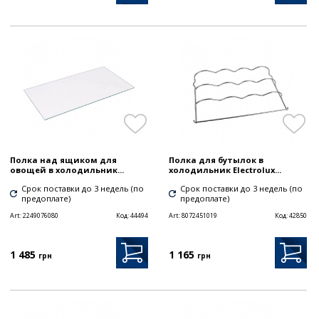
Полка над ящиком для
Полка для бутылок в
овощей в холодильник...
холодильник Electrolux...
Срок поставки до 3 недель (по
Срок поставки до 3 недель (по
предоплате)
предоплате)
Art:
2249076080
Код:
44494
Art:
8072451019
Код:
42850
1 485
1 165
грн
грн