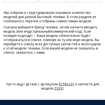
Electrolux
EN13400AX
925031836
02
Мы собрали и структурировали огромное количество
моделей для разной бытовой техники. В этом разделе из
Electrolux
EN13401AW
глобального перечня отобраны совместимые модели.
925031833
Сначала выберите бренд техники, затем начните вводить
00
модель (или индустриальный/коммерческий код). Если
позиция подходит – Ваша модель обязательно будет
Electrolux
EN13401AX
отображаться в списке. Кликнув на ту или иную модель Вы
925031840
перейдете к списку всех доступных запчастей и аксессуаров
00
к этой модели техники. Если вашей модели не оказалось в
списке, свяжитесь с нами.
Electrolux
EN2900ADW
925031131
01
Electrolux
EN2900ADX
925031133
01
Часто ищут детали с артикулом
ECFBLL01
и запчасти для
модели
Z3331
Electrolux
EN2900AOW
925031117
02