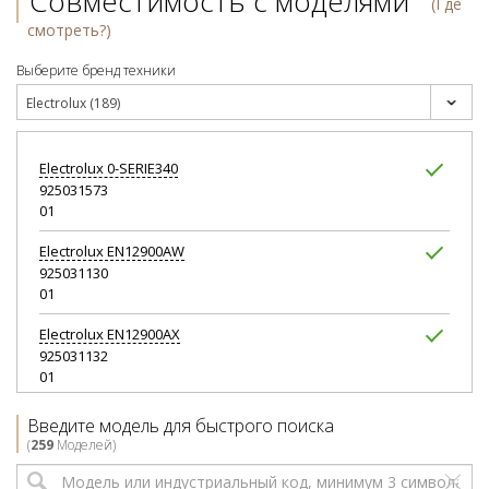
Совместимость с моделями
(Где
смотреть?)
Выберите бренд техники
Electrolux (189)
Electrolux
0-SERIE340
925031573
01
Electrolux
EN12900AW
925031130
01
Electrolux
EN12900AX
925031132
01
Electrolux
EN13400AW
Введите модель для быстрого поиска
925031842
(
259
Моделей)
02