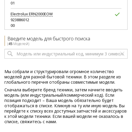
01
Electrolux
ERN2000EOW
923886012
00
Electrolux
ERN2000EOW
Введите модель для быстрого поиска
933033114
(
45
Моделей)
02
Electrolux
ERN2001BOW
933033111
02
Мы собрали и структурировали огромное количество
моделей для разной бытовой техники. В этом разделе из
Electrolux
ERN2001FOW
глобального перечня отобраны совместимые модели.
923886009
Сначала выберите бренд техники, затем начните вводить
01
модель (или индустриальный/коммерческий код). Если
позиция подходит – Ваша модель обязательно будет
Electrolux
ERN2001FOW
отображаться в списке. Кликнув на ту или иную модель Вы
923886028
перейдете к списку всех доступных запчастей и аксессуаров
01
к этой модели техники. Если вашей модели не оказалось в
списке, свяжитесь с нами.
Electrolux
ERN2011FOW
923886011