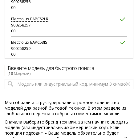
900258256
00
Electrolux
EAPC52LR
900258257
00
Electrolux
EAPC53IS
900258259
00
Electrolux
EAPC54IW
Введите модель для быстрого поиска
900258260
(
13
Моделей)
00
Electrolux
EAPC55EB
900258261
00
Мы собрали и структурировали огромное количество
моделей для разной бытовой техники. В этом разделе из
Electrolux
Z9900EL
глобального перечня отобраны совместимые модели.
900258101
Сначала выберите бренд техники, затем начните вводить
00
модель (или индустриальный/коммерческий код). Если
позиция подходит – Ваша модель обязательно будет
Electrolux
Z9910EL