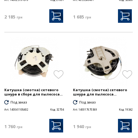
2 185
1 685
грн
грн
Катушка (смотка) сетевого
Катушка (смотка) сетевого
шнура в сборе для пылесоса...
шнура для пылесоса...
Под заказ
Под заказ
Art:
140041108402
Код:
32704
Art:
140017670369
Код:
19342
1 760
1 940
грн
грн