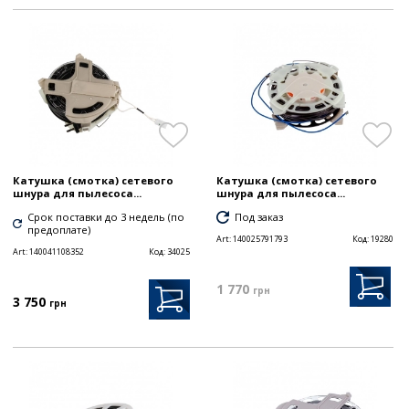
Катушка (смотка) сетевого
Катушка (смотка) сетевого
шнура для пылесоса...
шнура для пылесоса...
Срок поставки до 3 недель (по
Под заказ
предоплате)
Art:
140025791793
Код:
19280
Art:
140041108352
Код:
34025
1 770
грн
3 750
грн