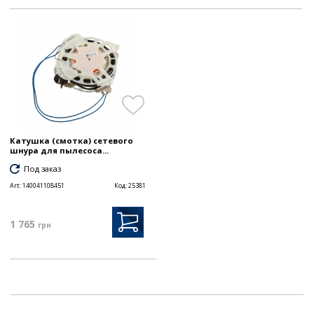
Катушка (смотка) сетевого
шнура для пылесоса...
Под заказ
Art:
140041108451
Код:
25381
1 765
грн