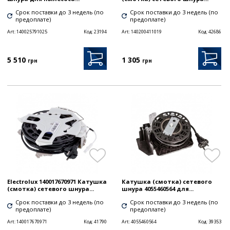
Срок поставки до 3 недель (по
Срок поставки до 3 недель (по
предоплате)
предоплате)
Art:
140025791025
Код:
23194
Art:
140200411019
Код:
42686
5 510
1 305
грн
грн
Electrolux 140017670971 Катушка
Катушка (смотка) сетевого
(смотка) сетевого шнура...
шнура 4055460564 для...
Срок поставки до 3 недель (по
Срок поставки до 3 недель (по
предоплате)
предоплате)
Art:
140017670971
Код:
41790
Art:
4055460564
Код:
39353