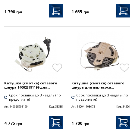
1 790
1 655
грн
грн
Катушка (смотка) сетевого
Катушка (смотка) сетевого
шнура 140025791199 для...
шнура для пылесоса...
Срок поставки до 3 недель (по
Срок поставки до 3 недель (по
предоплате)
предоплате)
Art:
140025791199
Код:
35335
Art:
140041108675
Код:
34596
4 775
1 700
грн
грн