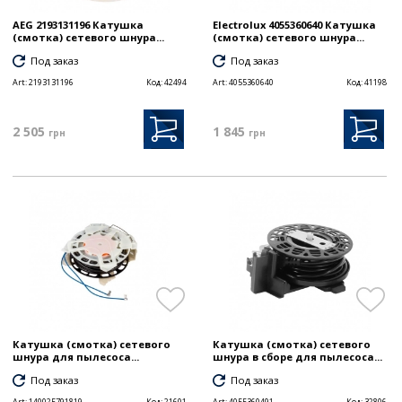
AEG 2193131196 Катушка
Electrolux 4055360640 Катушка
(смотка) сетевого шнура...
(смотка) сетевого шнура...
Под заказ
Под заказ
Art:
2193131196
Код:
42494
Art:
4055360640
Код:
41198
2 505
1 845
грн
грн
Катушка (смотка) сетевого
Катушка (смотка) сетевого
шнура для пылесоса...
шнура в сборе для пылесоса...
Под заказ
Под заказ
Art:
140025791819
Код:
21601
Art:
4055360491
Код:
32806