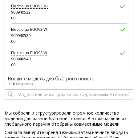
Electrolux
EUO93DB
900940522
00
Electrolux
EUO93IW
900940520
00
Electrolux
EUO93IW
900940540
00
Electrolux
EUO93RR
Введите модель для быстрого поиска
900940524
(
110
Моделей)
00
Electrolux
EUO95BR
900940528
00
Мы собрали и структурировали огромное количество
моделей для разной бытовой техники. В этом разделе из
Electrolux
EUO95CB
глобального перечня отобраны совместимые модели.
900940527
Сначала выберите бренд техники, затем начните вводить
00
модель (или индустриальный/коммерческий код). Если