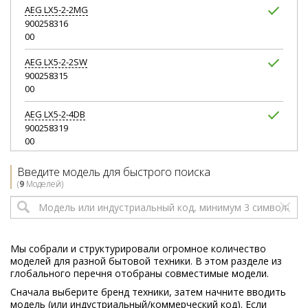
AEG
LX5-2-2MG
900258316
00
AEG
LX5-2-2SW
900258315
00
AEG
LX5-2-4DB
900258319
00
AEG
LX5-2-4T
Введите модель для быстрого поиска
900258318
(
9
Моделей)
00
AEG
LX5-2-ANIM
900258322
00
Мы собрали и структурировали огромное количество
моделей для разной бытовой техники. В этом разделе из
глобального перечня отобраны совместимые модели.
Сначала выберите бренд техники, затем начните вводить
модель (или индустриальный/коммерческий код). Если