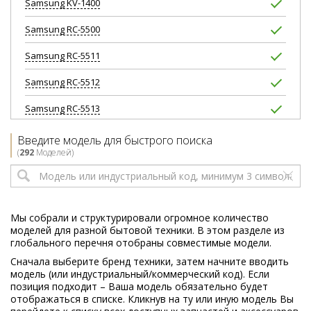
Samsung
KV-1400
Samsung
RC-5500
Samsung
RC-5511
Samsung
RC-5512
Samsung
RC-5513
Samsung
RC-5513V
Введите модель для быстрого поиска
(
292
Моделей)
Samsung
S2000
Samsung
S5660
Samsung
SC-9815TP
Мы собрали и структурировали огромное количество
моделей для разной бытовой техники. В этом разделе из
Samsung
SC20F30WB
глобального перечня отобраны совместимые модели.
Сначала выберите бренд техники, затем начните вводить
Samsung
SC4020
модель (или индустриальный/коммерческий код). Если
позиция подходит – Ваша модель обязательно будет
Samsung
SC4021
отображаться в списке. Кликнув на ту или иную модель Вы