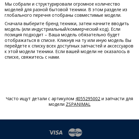
01
Мы собрали и структурировали огромное количество
моделей для разной бытовой техники. В этом разделе из
AEG
AIK1343R
глобального перечня отобраны совместимые модели.
933020551
Сначала выберите бренд техники, затем начните вводить
00
модель (или индустриальный/коммерческий код). Если
позиция подходит – Ваша модель обязательно будет
AEG
AIK1344L
отображаться в списке. Кликнув на ту или иную модель Вы
933020070
перейдете к списку всех доступных запчастей и аксессуаров
02
к этой модели техники. Если вашей модели не оказалось в
списке, свяжитесь с нами.
AEG
AIK1344R
933020061
02
AEG
AIK1344R
933020069
02
Часто ищут детали с артикулом
4055295002
и запчасти для
модели
ZSPANIMAL
AEG
AIK2021L
923781026
02
AEG
AIK2021R
923781025