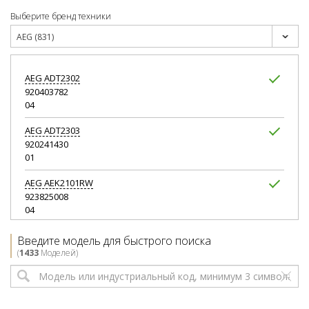
Выберите бренд техники
AEG (831)
AEG
ADT2302
920403782
04
AEG
ADT2303
920241430
01
AEG
AEK2101RW
923825008
04
AEG
AEK2102RW
Введите модель для быстрого поиска
923825009
(
1433
Моделей)
02
AEG
AIK1342R
933020534